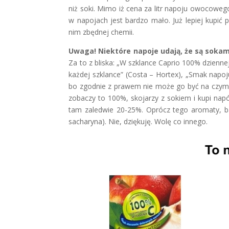
niż soki. Mimo iż cena za litr napoju owocowego 
w napojach jest bardzo mało. Już lepiej kupić
nim zbędnej chemii.
Uwaga! Niektóre napoje udają, że są soka
Za to z bliska: „W szklance Caprio 100% dzienne
każdej szklance” (Costa – Hortex), „Smak nap
bo zgodnie z prawem nie może go być na czymś, 
zobaczy to 100%, skojarzy z sokiem i kupi nap
tam zaledwie 20-25%. Oprócz tego aromaty, bar
sacharyna). Nie, dziękuję. Wolę co innego.