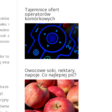
Tajemnice ofert
operatorów
komórkowych
 soków
aku i
 wolno
 sok z
 mocno
or to
ę inna
Owocowe soki, nektary,
napoje. Co najlepiej pić?
turze.
y).
cyjny.
łównie