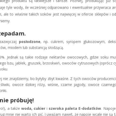
kiego produktu są łatwiejsze i tańsze. Później, produkując już s
je tyle wody, ile wcześniej odparowano i ewentualnie przywraca a
, ale to właśnie takich soków jest najwięcej w ofercie sklepów i o
kniemy.
rzepadam.
zazwyczaj
posłodzone
, np. cukrem, syropem glukozowym, dekst
ów, miodem lub substancją słodzącą.
. Jednak są takie rodzaje nektarów owocowych, gdzie soku mus
ego bzu, jabłek, gruszek, brzoskwiń, owoców cytrusowych (oprócz cy
soku.
ej nie znajdziemy, bo byłyby zbyt kwaśne. Z tych owoców producenci
, śliwki, owoce dzikiej róży, wiśnie, czarne jagody, owoce czarneg
onki.
nie próbuję!
o!), a także
woda, cukier
i
szeroka paleta E-dodatków
. Napoj
g mnie nie warto ich pić. I uważam nawet, że napoje wcale nie są 