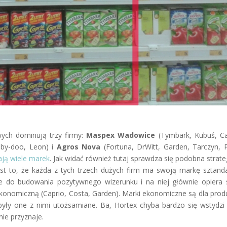
ych dominują trzy firmy:
Maspex Wadowice
(Tymbark, Kubuś, Ca
oby-doo, Leon) i
Agros Nova
(Fortuna, DrWitt, Garden, Tarczyn, P
ają wiele marek
. Jak widać również tutaj sprawdza się podobna strate
jest to, że każda z tych trzech dużych firm ma swoją markę sztan
uje do budowania pozytywnego wizerunku i na niej głównie opiera
 ekonomiczną (Caprio, Costa, Garden). Marki ekonomiczne są dla pro
y były one z nimi utożsamiane. Ba, Hortex chyba bardzo się wstydzi
nie przyznaje.