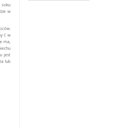
o soku
dzie w
woców.
ny C w
ie ma,
piechu
u jest
za lub