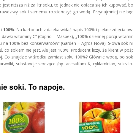
jest niższa niż za litr soku, to jednak nie opłaca się ich kupować, b
 prawdziwy sok i samemu rozcieńczyć go wodą. Przynajmniej nie bę
mi 100%
. Na kartonach z daleka widać napis 100% i piękne zdjęcia o
j dawki witaminy C” (Caprio – Maspex), „100% dziennej porcji witami
oju na 100% bez konserwantów” (Garden – Agros Nova). Słowa sok n
co sokiem nie jest. Ale jest 100%. Producent liczy, że klient w poś
ój. Co znajdzie w środku zamiast soku 100%? Głównie wodę, bo sok
wniki, substancje słodzące (np. acesulfam K, cyklaminian, sukralo