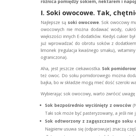
różnica pomiędzy sokiem, nektarem i nap
I. Soki owocowe. Tak, chętni
Najlepsze są
soki owocowe
. Sok owocowy mus
owocowych nie można dodawać wody, cukrów
większości innych E-dodatków. Kiedyś cukier był
już wprowadzać do obrotu soków z dodatkiem
limonek (regulacja kwaśnego smaku), witaminy l
ograniczona).
Aha, jest jeszcze ciekawostka.
Sok pomidorow
też owoc. Do soku pomidorowego można dodawa
bajka, bo w składzie mogą mieć dość szeroki w
Wybierając sok owocowy, warto zwrócić uwagę 
Sok bezpośrednio wyciśnięty z owoców
(
Taki sok może być pasteryzowany, a jeśli nie j
Sok odtworzony z zagęszczonego soku
Najpierw usuwa się (odparowuje) znaczą częś