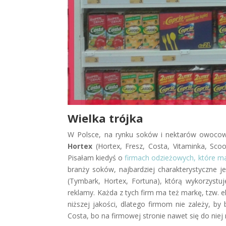
Wielka trójka
W Polsce, na rynku soków i nektarów owocow
Hortex
(Hortex, Fresz, Costa, Vitaminka, Sco
Pisałam kiedyś o
firmach odzieżowych, które m
branży soków, najbardziej charakterystyczne 
(Tymbark, Hortex, Fortuna), którą wykorzyst
reklamy. Każda z tych firm ma też markę, tzw.
niższej jakości, dlatego firmom nie zależy, b
Costa, bo na firmowej stronie nawet się do niej 