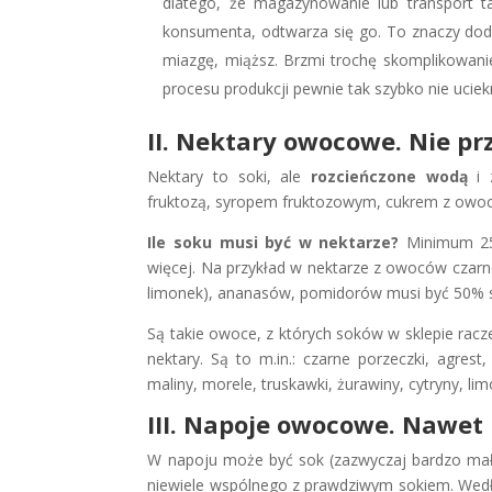
dlatego, że magazynowanie lub transport ta
konsumenta, odtwarza się go. To znaczy doda
miazgę, miąższ. Brzmi trochę skomplikowanie
procesu produkcji pewnie tak szybko nie ucie
II. Nektary owocowe. Nie p
Nektary to soki, ale
rozcieńczone
wodą
i 
fruktozą, syropem fruktozowym, cukrem z owoc
Ile soku musi być w nektarze?
Minimum 25%
więcej. Na przykład w nektarze z owoców czarn
limonek), ananasów, pomidorów musi być 50% 
Są takie owoce, z których soków w sklepie racz
nektary. Są to m.in.: czarne porzeczki, agrest
maliny, morele, truskawki, żurawiny, cytryny, lim
III. Napoje owocowe. Nawet 
W napoju może być sok (zazwyczaj bardzo mał
niewiele wspólnego z prawdziwym sokiem. Wedłu