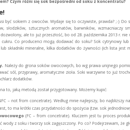
ojem?
Czym różni się sok bezpośredni od soku z koncentratu?
e!
i być sokiem z owoców. Wydaje się to oczywiste, prawda? ;-) Do
, słodzików, sztucznych aromatów, barwników, wzmacniaczy sm
 dozwolony, ale to już przeszłość, bo od 28. października 2013 r. nie
 cukru. Co producenci mogą dodawać do soku? Sok cytrynowy lub
ub składniki mineralne, kilka dodatków do żywności (ich lista jest
y.
Należy do grona soków owocowych, bo wg prawa unijnego pomid
ć sól, przyprawy, aromatyczne zioła. Soki warzywne to już troch
achlarz dodatków.
na to, jaką metodą został przygotowany. Możemy kupić:
NFC – not from concetrate). Według mnie najlepszy, bo najbliższy na
est, to ma krótki czas przydatności do spożycia (tzw. sok jednodniow
 owocowego
(FC – from concetrate). Kluczem jest tu proces produk
ć wody z soku i tworzy sok zagęszczony. Po co? Podejrzewam, że g