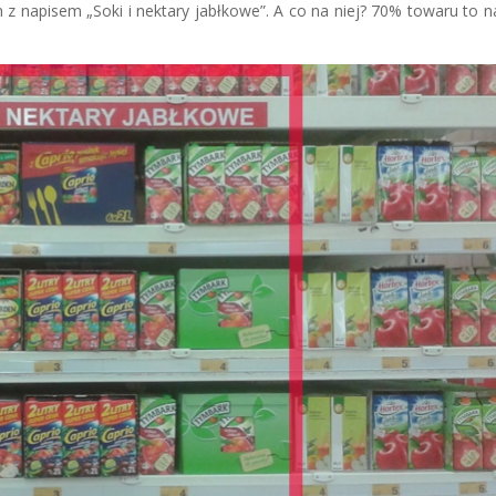
z napisem „Soki i nektary jabłkowe”. A co na niej? 70% towaru to n