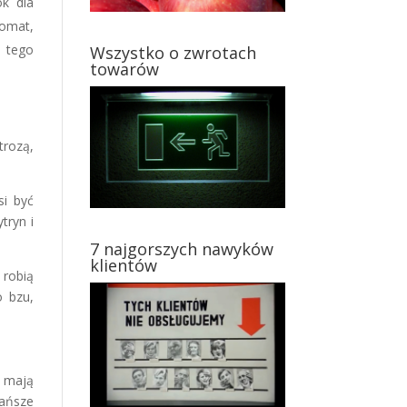
ok dla
romat,
d tego
Wszystko o zwrotach
towarów
rozą,
i być
tryn i
7 najgorszych nawyków
klientów
 robią
o bzu,
e mają
tańsze