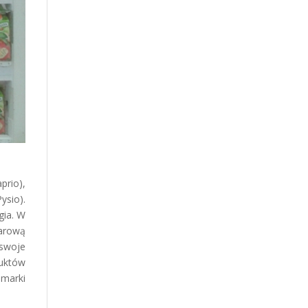
prio),
ysio).
gia. W
darową
 swoje
duktów
 marki