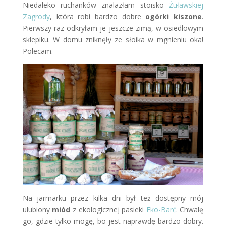
Niedaleko ruchanków znalazłam stoisko
Żuławskiej
Zagrody
, która robi bardzo dobre
ogórki kiszone
.
Pierwszy raz odkryłam je jeszcze zimą, w osiedlowym
sklepiku. W domu zniknęły ze słoika w mgnieniu oka!
Polecam.
Na jarmarku przez kilka dni był też dostępny mój
ulubiony
miód
z ekologicznej pasieki
Eko-Barć
. Chwalę
go, gdzie tylko mogę, bo jest naprawdę bardzo dobry.