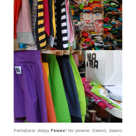
Pamiętacie sklepy
Pewex
? No pewnie. Dawno, dawno