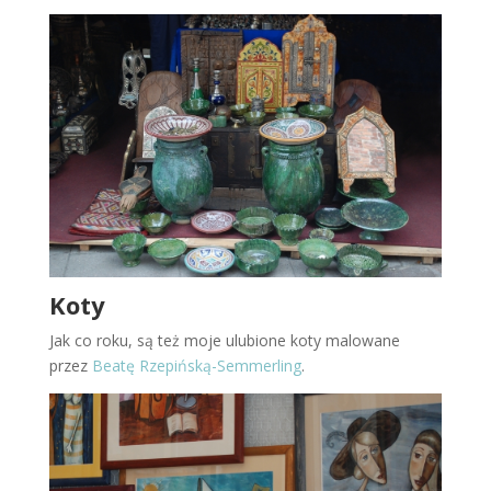
Koty
Jak co roku, są też moje ulubione koty malowane
przez
Beatę Rzepińską-Semmerling
.